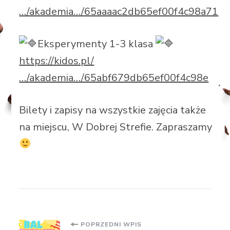
…/akademia…/65aaaac2db65ef00f4c98a71
Eksperymenty 1-3 klasa
https://kidos.pl/
…/akademia…/65abf679db65ef00f4c98e
Bilety i zapisy na wszystkie zajęcia także
na miejscu, W Dobrej Strefie. Zapraszamy
POPRZEDNI WPIS