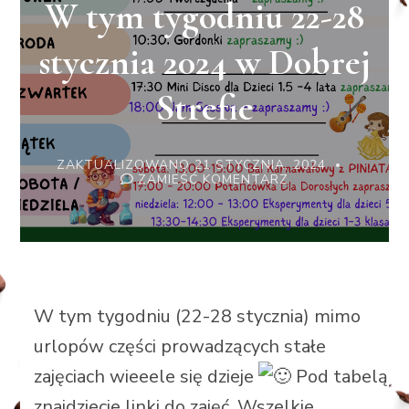
W tym tygodniu 22-28
stycznia 2024 w Dobrej
Strefie
ZAKTUALIZOWANO
21 STYCZNIA, 2024
WE
ZAMIEŚĆ KOMENTARZ
WPISIE
W
TYM
TYGODNIU
22-
28
STYCZNIA
2024
W
W tym tygodniu (22-28 stycznia) mimo
DOBREJ
STREFIE
urlopów części prowadzących stałe
zajęciach wieeele się dzieje
Pod tabelą
znajdziecie linki do zajęć. Wszelkie