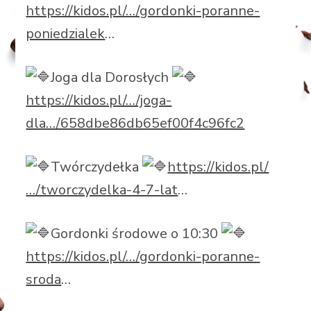
https://kidos.pl/…/gordonki-poranne-
poniedzialek
…
Joga dla Dorosłych
https://kidos.pl/…/joga-
dla…/658dbe86db65ef00f4c96fc2
Twórczydełka
https://kidos.pl/
…/tworczydelka-4-7-lat
…
Gordonki środowe o 10:30
https://kidos.pl/…/gordonki-poranne-
sroda
…