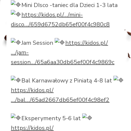
Mini DIsco -taniec dla Dzieci 1-3 lata
https://kidos.pl/…/mini-
disco…/659d6752db65ef00f4c980c8
Jam Session
https://kidos.pl/
…/jam-
session…/65a6aa30db65ef00f4c9869c
Bal Karnawałowy z Piniatą 4-8 lat
https://kidos.pl/
…/bal…/65ad2667db65ef00f4c98ef2
Eksperymenty 5-6 lat
https://kidos.pl/