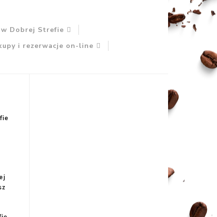
 w Dobrej Strefie
kupy i rezerwacje on-line
fie
ej
sz