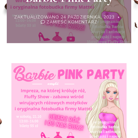
ZAKTUALIZOWANO
24 PAŹDZIERNIKA, 2023
WE
ZAMIEŚĆ KOMENTARZ
WPISIE
BARBIE
PINK
PARTY